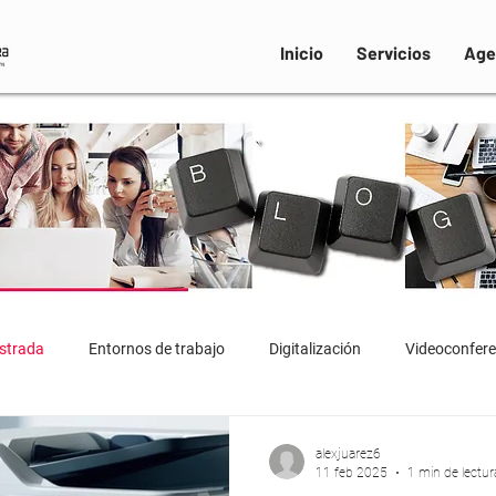
Inicio
Servicios
Age
strada
Entornos de trabajo
Digitalización
Videoconfere
alexjuarez6
11 feb 2025
1 min de lectur