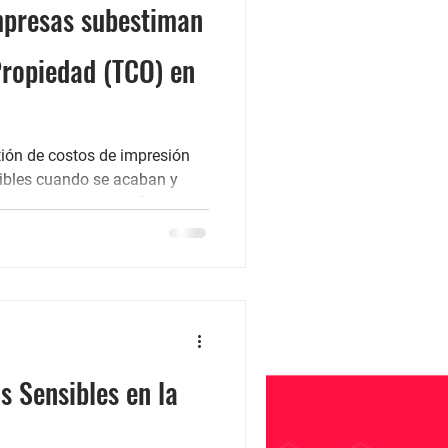
mpresas subestiman
Propiedad (TCO) en
ión de costos de impresión
ibles cuando se acaban y
os cuando ocurren. 🚫 Pero
a imprimir en
Total de Propiedad (TCO) de
o incluye el precio de
de consumibles (tóner,
imiento y soporte técnico . 🌍
bilidad . 👨
s Sensibles en la