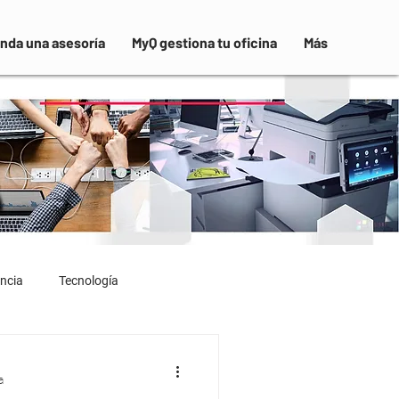
nda una asesoría
MyQ gestiona tu oficina
Más
ncia
Tecnología
a