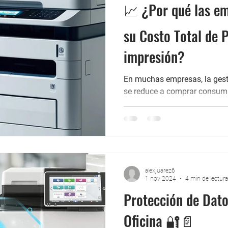
📈 ¿Por qué las e
su Costo Total de 
impresión?
En muchas empresas, la gest
se reduce a comprar consum
solucionar problemas técnic
¿te has preguntado cuánto realmente cuest
tu organización? 💡 El Costo 
un equipo de impresión no sol
compra, sino también: 📝 Costo 
papel, repuestos). 🛠️ Manten
alexjuarez6
Consumo energético y sosteni
1 nov 2024
4 min de lectura
Protección de Dato
Oficina 🔐📄