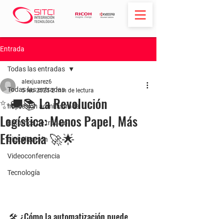
Entrada
Todas las entradas
alexjuarez6
Todas las entradas
5 feb 2025
2 min de lectura
✨🚚📚 La Revolución
Impresión administrada
Logística: Menos Papel, Más
Entornos de trabajo
Eficiencia 🚀🌟
Digitalización
Videoconferencia
Tecnología
🛠️ ¿Cómo la automatización puede 