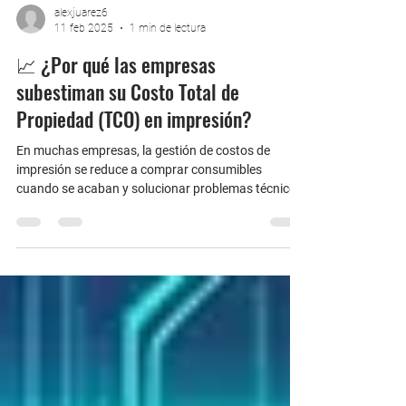
alexjuarez6
11 feb 2025
1 min de lectura
📈 ¿Por qué las empresas
subestiman su Costo Total de
Propiedad (TCO) en impresión?
En muchas empresas, la gestión de costos de
impresión se reduce a comprar consumibles
cuando se acaban y solucionar problemas técnicos
cuando ocurren. 🚫 Pero ¿te has preguntado
cuánto realmente cuesta imprimir en tu
organización? 💡 El Costo Total de Propiedad (TCO)
de un equipo de impresión no solo incluye el precio
de compra, sino también: 📝 Costo de consumibles
(tóner, papel, repuestos). 🛠️ Mantenimiento y
soporte técnico . 🌍 Consumo energético y