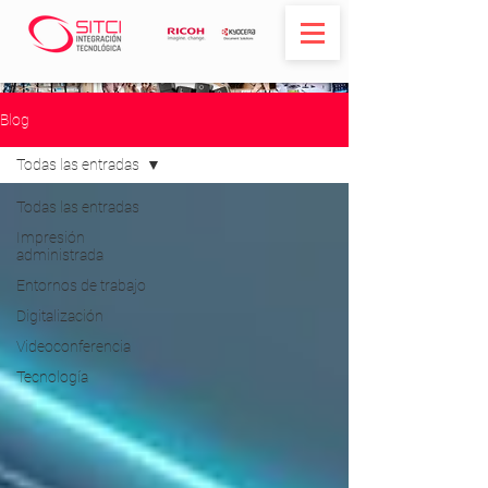
Blog
Todas las entradas
Todas las entradas
Impresión
administrada
Entornos de trabajo
Digitalización
Videoconferencia
Tecnología