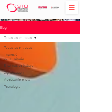
Blog
Todas las entradas
Todas las entradas
Impresión
administrada
Entornos de trabajo
Digitalización
Videoconferencia
Tecnología