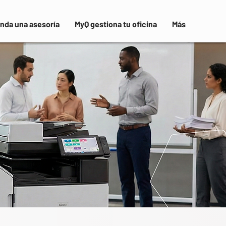
nda una asesoría
MyQ gestiona tu oficina
Más