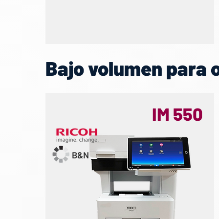
Bajo volumen para o
IM 550
B&N