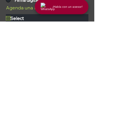
Firma digital
Agenda una llamada o visita
¡Habla con un asesor!
Horario
Agendar:
Visita
Llamada
Solicitud
Llámanos
Atención Inmediata
55 2642 4500